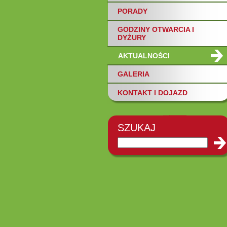
PORADY
GODZINY OTWARCIA I
DYŻURY
AKTUALNOŚCI
GALERIA
KONTAKT I DOJAZD
SZUKAJ