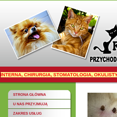
INTERNA, CHIRURGIA, STOMATOLOGIA, OKULIST
PASZPORTY
inf
STRONA GŁÓWNA
U NAS PRZYJMUJĄ
ZAKRES USŁUG