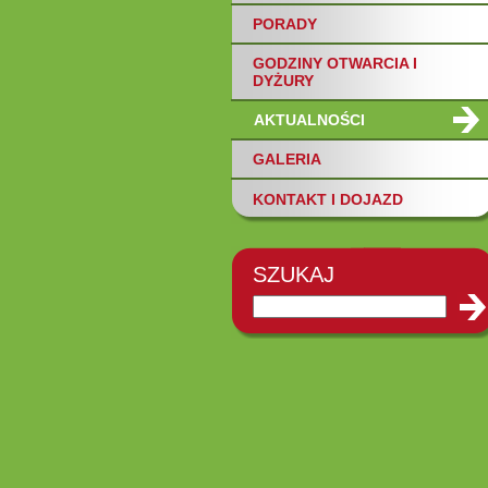
PORADY
GODZINY OTWARCIA I
DYŻURY
AKTUALNOŚCI
GALERIA
KONTAKT I DOJAZD
SZUKAJ